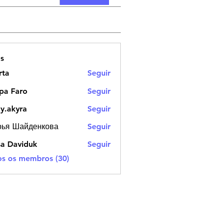
s
rta
Seguir
pa Faro
Seguir
dy.akyra
Seguir
yra
рья Шайденкова
Seguir
Шайденкова
sa Daviduk
Seguir
os os membros (30)