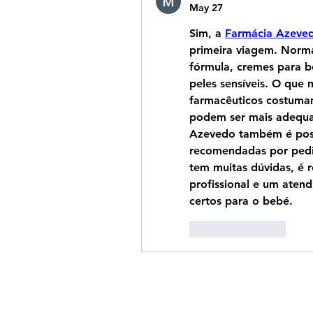
May 27
Sim, a 
Farmácia Azeve
primeira viagem. Norma
fórmula, cremes para b
peles sensíveis. O que 
farmacêuticos costumam
podem ser mais adequa
Azevedo também é poss
recomendadas por pedia
tem muitas dúvidas, é 
profissional e um aten
certos para o bebé.
Like
Reply