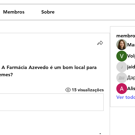
Membros
Sobre
membro
Ma
Vol
jai
 A Farmácia Azevedo é um bom local para 
jaidy.ak
remes?
Да
Дарья 
Ali
15 visualizações
Ver tod