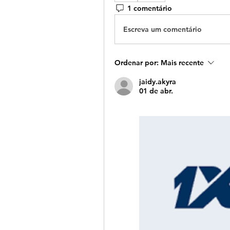
1 comentário
Escreva um comentário
Ordenar por:
Mais recente
jaidy.akyra
01 de abr.