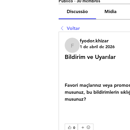
Público
·
30 membros
Discussão
Mídia
Voltar
fyodor.khizar
1 de abril de 2026
fyodor.khizar
Bildirim ve Uyarılar
Favori maçlarınız veya promosy
musunuz, bu bildirimlerin sıklı
musunuz?
0