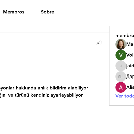
Membros
Sobre
membro
Ma
Vol
jai
jaidy.ak
Да
Дарья 
Ali
onlar hakkında anlık bildirim alabiliyor 
ğını ve türünü kendiniz ayarlayabiliyor 
Ver tod