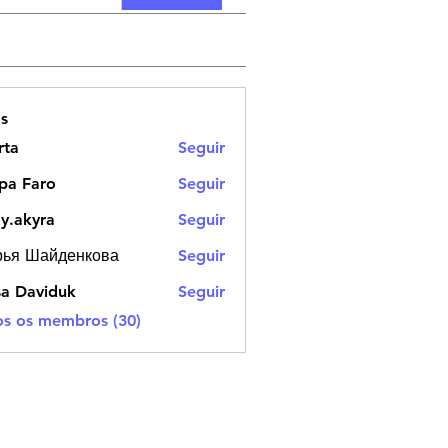
s
rta
Seguir
pa Faro
Seguir
dy.akyra
Seguir
yra
рья Шайденкова
Seguir
Шайденкова
sa Daviduk
Seguir
os os membros (30)