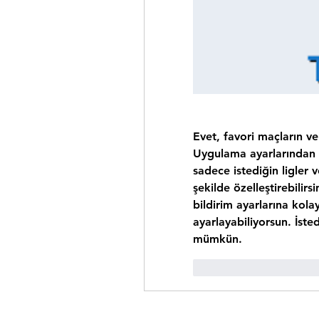
Evet, favori maçların ve
Uygulama ayarlarından bil
sadece istediğin ligler
şekilde özelleştirebilirsi
bildirim ayarlarına kola
ayarlayabiliyorsun. İste
mümkün.
Curtir
Responde