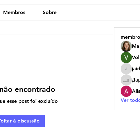
Membros
Sobre
membro
Ma
Vol
jai
jaidy.ak
Да
Дарья 
 não encontrado
Ali
Ver tod
ue esse post foi excluído
oltar à discussão