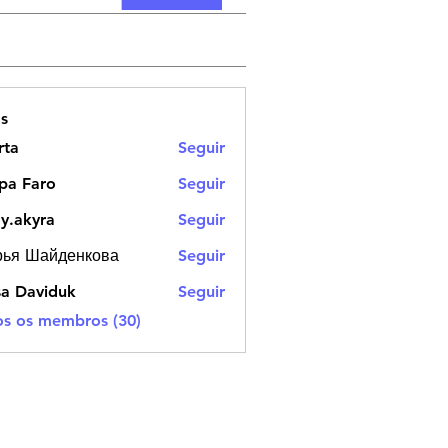
s
rta
Seguir
pa Faro
Seguir
dy.akyra
Seguir
yra
рья Шайденкова
Seguir
Шайденкова
sa Daviduk
Seguir
os os membros (30)