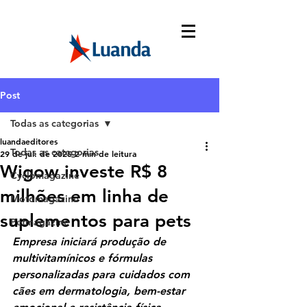
Post
Todas as categorias
luandaeditores
Todas as categorias
29 de jul. de 2025
2 min de leitura
Wigow investe R$ 8
Cyclomagazine
milhões em linha de
Motomagazine
suplementos para pets
Petmagazine
Empresa iniciará produção de 
multivitamínicos e fórmulas 
personalizadas para cuidados com 
cães em dermatologia, bem-estar 