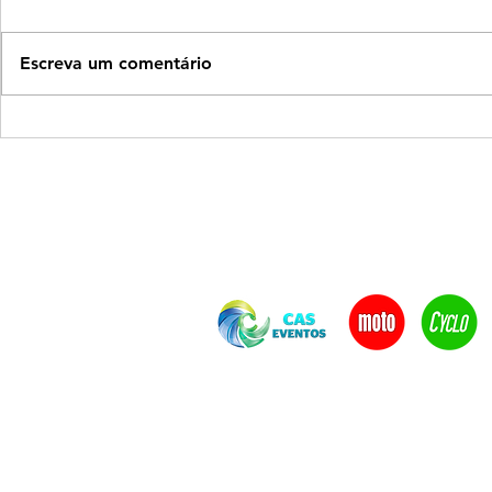
Escreva um comentário
PET South America traz pela
Pátio Higien
primeira vez demonstrações
de adoção d
de esportes para cães e
de semana
testes de sociabilidade
canina