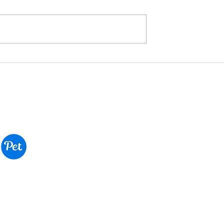
ópolis tem feira
6ª edição do Meeting Pet
e pets neste final
reforça a profissionalizaçã
do mercado pet e reúne
empresários de todo o Bras
©2024 por Luanda
Todos os direitos reservados.
Jd Mag