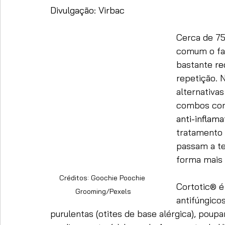
Divulgação: Virbac
Cerca de 75
comum o fat
bastante 
re
repetição. 
alternativa
combos con
anti-inflama
tratamento 
passam a te
forma mais
Créditos: Goochie Poochie 
Cortotic® é 
Grooming/Pexels
antifúngicos
purulentas (otites de base alérgica), poup