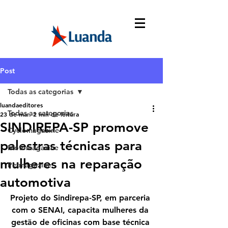
Post
Todas as categorias
luandaeditores
Todas as categorias
23 de mar.
2 min de leitura
SINDIREPA-SP promove
Cyclomagazine
palestras técnicas para
Motomagazine
mulheres na reparação
Petmagazine
automotiva
Projeto do Sindirepa-SP, em parceria 
com o SENAI, capacita mulheres da 
gestão de oficinas com base técnica 