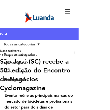
Post
Todas as categorias
luandaeditores
Todas as categorias
19 de jun.
2 min de leitura
São José (SC) recebe a
Cyclomagazine
50ª edição do Encontro
Motomagazine
de Negócios
Petmagazine
Cyclomagazine
Evento reúne as principais marcas do 
mercado de bicicletas e profissionais 
do setor para dois dias de 