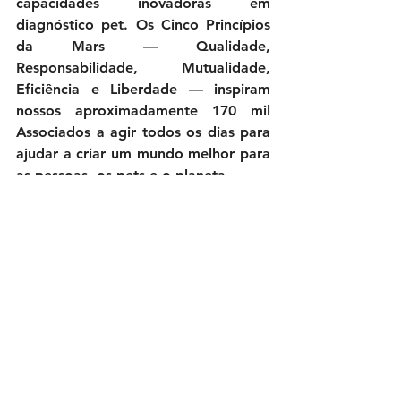
capacidades inovadoras em 
diagnóstico pet. Os Cinco Princípios 
da Mars — Qualidade, 
Responsabilidade, Mutualidade, 
Eficiência e Liberdade — inspiram 
nossos aproximadamente 170 mil 
Associados a agir todos os dias para 
ajudar a criar um mundo melhor para 
as pessoas, os pets e o planeta.
Para mais informações sobre a Mars, 
visite 
www.mars.com
. Acompanhe-
nos no Facebook, Instagram, 
LinkedIn e YouTube.
Petmagazine