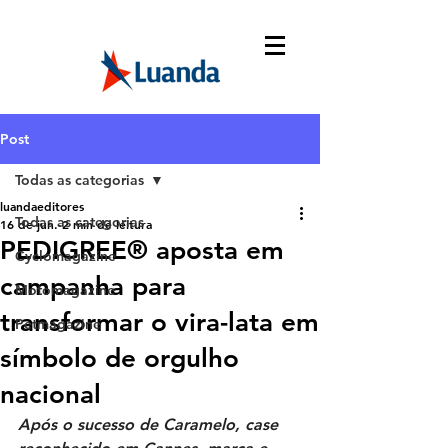
Post
Todas as categorias
luandaeditores
Todas as categorias
16 de jun.
2 min de leitura
PEDIGREE® aposta em
Cyclomagazine
campanha para
Motomagazine
transformar o vira-lata em
Petmagazine
símbolo de orgulho
nacional
Após o sucesso de Caramelo, case 