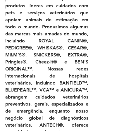
produtos líderes em cuidados com 
pets e serviços veterinários que 
apoiam animais de estimação em 
todo o mundo. Produzimos algumas 
das marcas mais amadas do mundo, 
incluindo ROYAL CANIN®, 
PEDIGREE®, WHISKAS®, CESAR®, 
M&M’S®, SNICKERS®, EXTRA®, 
Pringles®, Cheez-It® e BEN’S 
ORIGINAL™. Nossas redes 
internacionais de hospitais 
veterinários, incluindo BANFIELD™, 
BLUEPEARL™, VCA™ e ANICURA™, 
abrangem cuidados veterinários 
preventivos, gerais, especializados e 
de emergência, enquanto nosso 
negócio global de diagnósticos 
veterinários, ANTECH®, oferece 