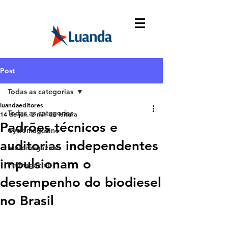
Post
Todas as categorias
luandaeditores
Todas as categorias
14 de jan.
2 min de leitura
Padrões técnicos e
Cyclomagazine
auditorias independentes
Motomagazine
impulsionam o
Petmagazine
desempenho do biodiesel
no Brasil