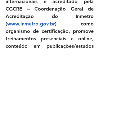
internacionais e acreditado pela 
CGCRE – Coordenação Geral de 
Acreditação do Inmetro 
(
www.inmetro.gov.br
) como 
organismo de certificação, promove 
treinamentos presenciais e online, 
conteúdo em publicações/estudos 
técnicos, inspeções e ensaios de 
laboratório, com uma cultura de 
inovação e proximidade às 
necessidades das organizações e 
sociedade.
Motomagazine