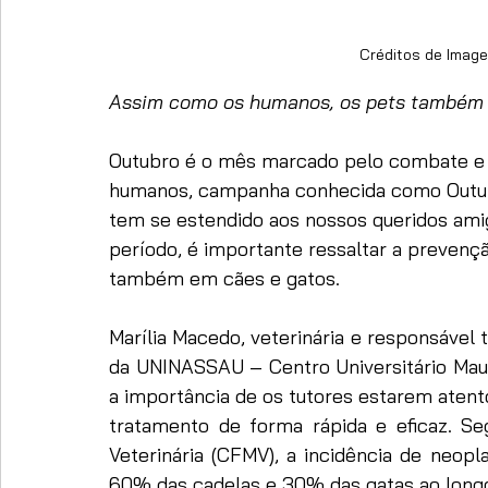
Créditos de Imagem
Assim como os humanos, os pets também s
Outubro é o mês marcado pelo combate e
humanos, campanha conhecida como Outub
tem se estendido aos nossos queridos amig
período, é importante ressaltar a prevenç
também em cães e gatos.
Marília Macedo, veterinária e responsável t
da UNINASSAU – Centro Universitário Maur
a importância de os tutores estarem atent
tratamento de forma rápida e eficaz. Se
Veterinária (CFMV), a incidência de neop
60% das cadelas e 30% das gatas ao longo