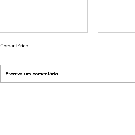
Comentários
Escreva um comentário
PET South America traz pela
Pátio Higien
primeira vez demonstrações
de adoção d
de esportes para cães e
de semana
testes de sociabilidade
canina