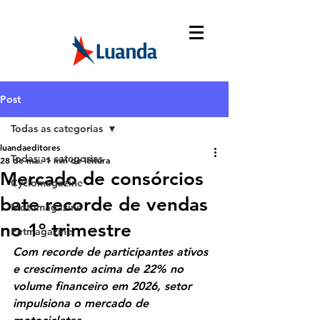
Post
Todas as categorias
luandaeditores
Todas as categorias
28 de mai.
1 min de leitura
Mercado de consórcios
Cyclomagazine
bate recorde de vendas
Motomagazine
no 1º trimestre
Petmagazine
Com recorde de participantes ativos 
e crescimento acima de 22% no 
volume financeiro em 2026, setor 
impulsiona o mercado de 