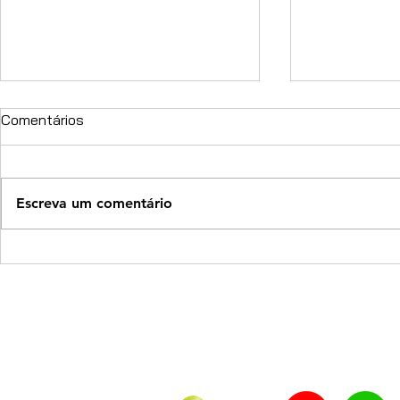
Comentários
Escreva um comentário
Challenge Chaoyang de
Produção de
Mountain Bike reúne atletas
PIM de Mana
em Nova Trento com
crescer em
percursos aprimorados e alto
avanço das 
nível de organização
elétricas