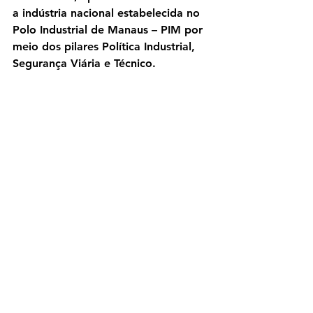
a indústria nacional estabelecida no 
Polo Industrial de Manaus – PIM por 
meio dos pilares Política Industrial, 
Segurança Viária e Técnico.
A fabricação nacional de 
motocicletas, quase totalmente 
concentrada no Polo Industrial de 
Manaus (PIM), está entre as seis 
maiores do mundo. No segmento de 
bicicletas, com as principais fábricas 
também instaladas no PIM, o Brasil 
se encontra na quarta posição entre 
os principais produtores mundiais. 
No total, as fabricantes do Setor de 
Duas Rodas geram 18 mil empregos 
diretos em Manaus/AM.
Motomagazine