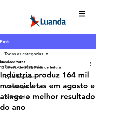
Post
Todas as categorias
luandaeditores
Todas as categorias
12 de set. de 2024
3 min de leitura
Indústria produz 164 mil
Cyclomagazine
motocicletas em agosto e
Motomagazine
atinge o melhor resultado
Petmagazine
do ano