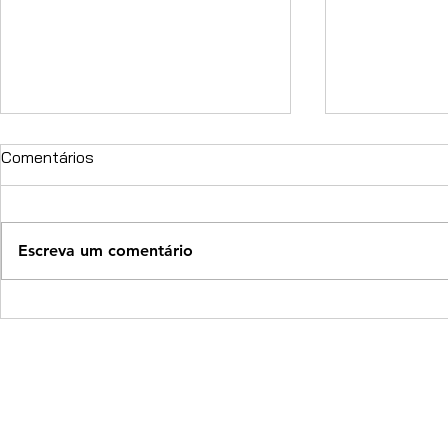
Comentários
Escreva um comentário
Motomagazine realiza
Brasil regi
Encontro de Negócios em
de 46,8% na
Garibaldi (RS)
motocicleta