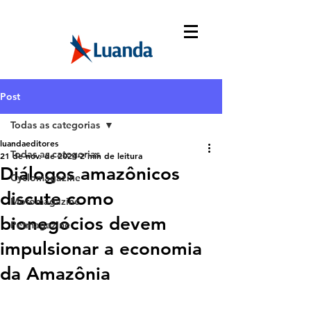
Post
Todas as categorias
luandaeditores
Todas as categorias
21 de nov. de 2024
2 min de leitura
Diálogos amazônicos
Cyclomagazine
discute como
Motomagazine
bionegócios devem
Petmagazine
impulsionar a economia
da Amazônia