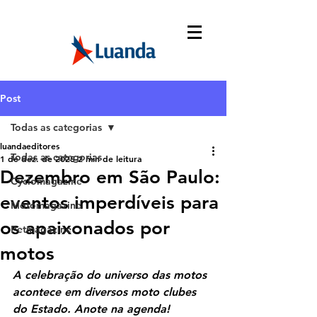
Post
Todas as categorias
luandaeditores
Todas as categorias
1 de dez. de 2025
2 min de leitura
Dezembro em São Paulo:
Cyclomagazine
eventos imperdíveis para
Motomagazine
os apaixonados por
Petmagazine
motos
A celebração do universo das motos 
acontece em diversos moto clubes 
do Estado. Anote na agenda!