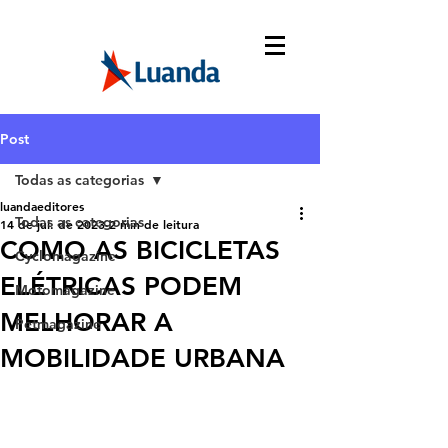
Post
Todas as categorias
luandaeditores
Todas as categorias
14 de jul. de 2023
2 min de leitura
COMO AS BICICLETAS
Cyclomagazine
ELÉTRICAS PODEM
Motomagazine
MELHORAR A
Petmagazine
MOBILIDADE URBANA