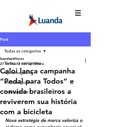
Post
Todas as categorias
luandaeditores
Todas as categorias
27 de mai.
2 min de leitura
Caloi lança campanha
Cyclomagazine
“Pedal para Todos” e
Motomagazine
convida brasileiros a
Petmagazine
reviverem sua história
com a bicicleta
Nova estratégia de marca valoriza o 