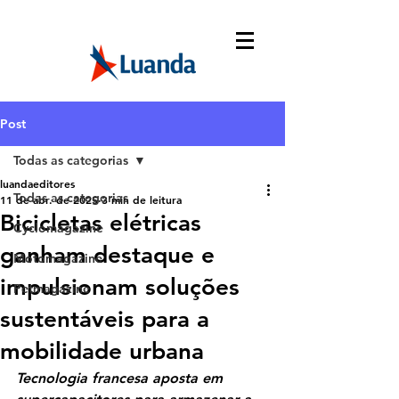
Post
Todas as categorias
luandaeditores
Todas as categorias
11 de abr. de 2025
3 min de leitura
Bicicletas elétricas
Cyclomagazine
ganham destaque e
Motomagazine
impulsionam soluções
Petmagazine
sustentáveis para a
mobilidade urbana
Tecnologia francesa aposta em 