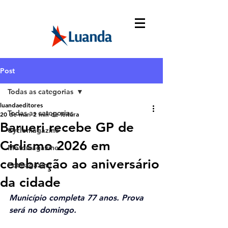
Post
Todas as categorias
luandaeditores
Todas as categorias
20 de mar.
2 min de leitura
Barueri recebe GP de
Cyclomagazine
Ciclismo 2026 em
Motomagazine
celebração ao aniversário
Petmagazine
da cidade
Município completa 77 anos. Prova 
será no domingo.