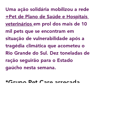
Uma ação solidária mobilizou a rede 
+Pet de Plano de Saúde e Hospitais 
veterinários 
em prol dos mais de 10 
mil pets que se encontram em 
situação de vulnerabilidade após a 
tragédia climática que acometeu o 
Rio Grande do Sul. Dez toneladas de 
ração seguirão para o Estado 
gaúcho nesta semana.
*Grupo Pet Care arrecada 
doações para pets 
impactados pelas enchentes 
Para colaborar, basta levar o item 
em bom estado a uma das unidades 
da 
Pet Care
 mais próxima. Ao todo 
são 16 pontos de coleta da rede de 