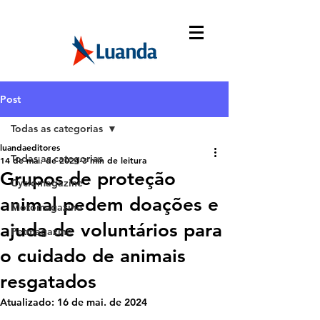
Post
Todas as categorias
luandaeditores
Todas as categorias
14 de mai. de 2024
3 min de leitura
Grupos de proteção
Cyclomagazine
animal pedem doações e
Motomagazine
ajuda de voluntários para
Petmagazine
o cuidado de animais
resgatados
Atualizado:
16 de mai. de 2024