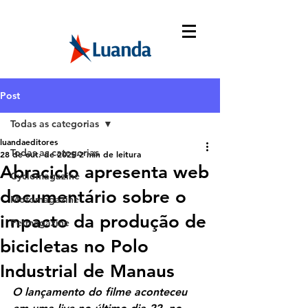
Post
Todas as categorias
luandaeditores
Todas as categorias
28 de out. de 2025
2 min de leitura
Abraciclo apresenta web
Cyclomagazine
documentário sobre o
Motomagazine
impacto da produção de
Petmagazine
bicicletas no Polo
Industrial de Manaus
O lançamento do filme aconteceu 